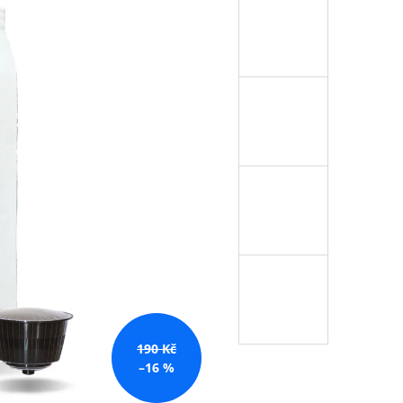
č
190 Kč
–16 %