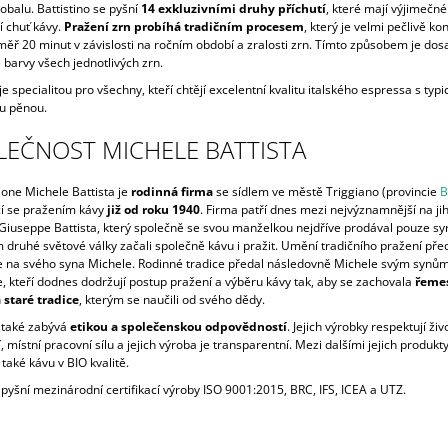
obalu. Battistino se pyšní
14 exkluzivními druhy příchutí
, které mají výjimečn
í chuť kávy.
Pražení zrn probíhá tradičním procesem
, který je velmi pečlivě ko
éměř 20 minut v závislosti na ročním období a zralosti zrn. Tímto způsobem je do
barvy všech jednotlivých zrn.
 je specialitou pro všechny, kteří chtějí excelentní kvalitu italského espressa s typ
u pěnou.
LEČNOST MICHELE BATTISTA
ione Michele Battista je
rodinná firma
se sídlem ve městě Triggiano (provincie
B
cí se pražením kávy
již od roku 1940
. Firma patří dnes mezi nejvýznamnější na ji
i Giuseppe Battista, který společně se svou manželkou nejdříve prodával pouze sy
 druhé světové války začali společně kávu i pražit. Umění tradičního pražení pře
 na svého syna Michele. Rodinné tradice předal následovně Michele svým synům
, kteří dodnes dodržují postup pražení a výběru kávy tak, aby se zachovala
řeme
 staré tradice
, kterým se naučili od svého dědy.
 také zabývá
etikou a společenskou odpovědností
. Jejich výrobky respektují živ
, místní pracovní sílu a jejich výroba je transparentní. Mezi dalšími jejich produkt
aké kávu v BIO kvalitě.
pyšní mezinárodní certifikací výroby ISO 9001:2015, BRC, IFS, ICEA a UTZ.