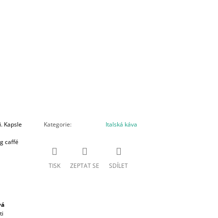
i. Kapsle
Kategorie
:
Italská káva
g caffé
TISK
ZEPTAT SE
SDÍLET
vá
ti