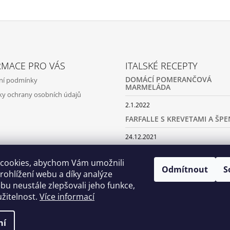
RMACE PRO VÁS
ITALSKÉ RECEPTY
DOMÁCÍ POMERANČOVÁ
ní podmínky
MARMELÁDA
y ochrany osobních údajů
2.1.2022
FARFALLE S KREVETAMI A ŠP
24.12.2021
TĚSTOVINY SE SÝROVOU OMÁ
HOUBAMI
cookies, abychom Vám umožnili
Odmítnout
S
ohlížení webu a díky analýze
5.11.2021
u neustále zlepšovali jeho funkce,
žitelnost.
Více informací
ní