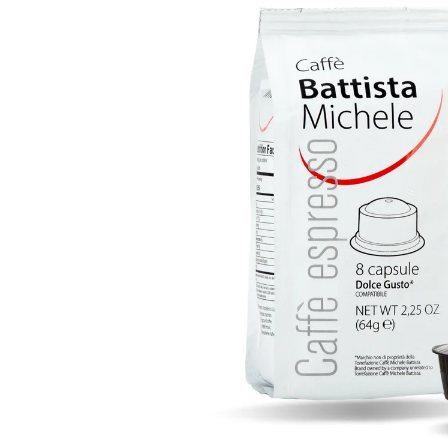
BATTISTA – 500G
159 Kč
479 Kč
Původně:
190 K