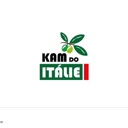
CO POTŘEBUJETE NAJÍT?
HLEDAT
DOPORUČUJEME
so
PRÉMIOVÁ ZRNKOVÁ KÁVA MICHELE
KÁVOVÉ KAPSLE 