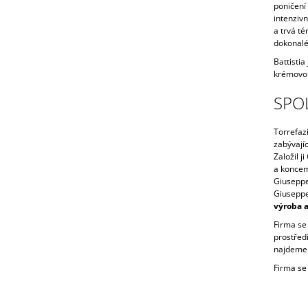
poničení 
intenzivn
a trvá t
dokonalé 
Battistia
krémovo
SPO
Torrefaz
zabývají
Založil j
a koncem
Giuseppe
Giuseppe
výroba a
Firma se
prostředí
najdeme t
Firma se 