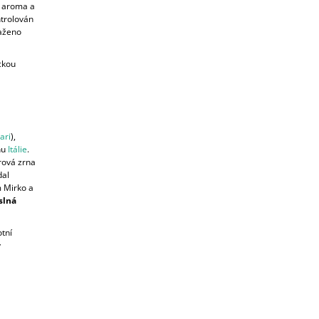
é aroma a
ntrolován
saženo
ickou
ari
),
hu
Itálie
.
rová zrna
dal
 Mirko a
slná
otní
y