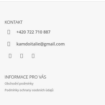
Z
Á
KONTAKT
P
A
+420 722 710 887
T
Í
kamdoitalie@gmail.com
Facebook
Instagram
YouTube
INFORMACE PRO VÁS
Obchodní podmínky
Podmínky ochrany osobních údajů