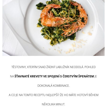
A
J
Í
T
?
HLEDAT
TĚSTOVINY, KTERÝM SNAD ŽÁDNÝ LABUŽNÍK NEODOLÁ. POHLED
D
NA
ŠŤAVNATÉ KREVETY VE SPOJENÍ S ČERSTVÝM ŠPENÁTEM
JE
O
P
DOKONALÁ KOMBINACE.
O
R
A CO JE NA TOMTO RECEPTU NEJLEPŠÍ? ŽE HO MÁTE HOTOVÝ BĚHEM
U
Č
NĚKOLIKA MINUT.
U