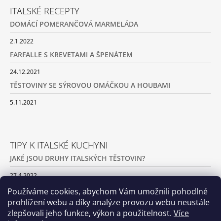
ITALSKÉ RECEPTY
DOMÁCÍ POMERANČOVÁ MARMELÁDA
2.1.2022
FARFALLE S KREVETAMI A ŠPENÁTEM
24.12.2021
TĚSTOVINY SE SÝROVOU OMÁČKOU A HOUBAMI
5.11.2021
TIPY K ITALSKÉ KUCHYNI
JAKÉ JSOU DRUHY ITALSKÝCH TĚSTOVIN?
27.4.2022
JAK PŘIPRAVIT DOMÁCÍ TĚSTOVINY
Používáme cookies, abychom Vám umožnili pohodlné
prohlížení webu a díky analýze provozu webu neustále
1.4.2022
zlepšovali jeho funkce, výkon a použitelnost.
Více
JAK NA ITALSKOU PIZZU