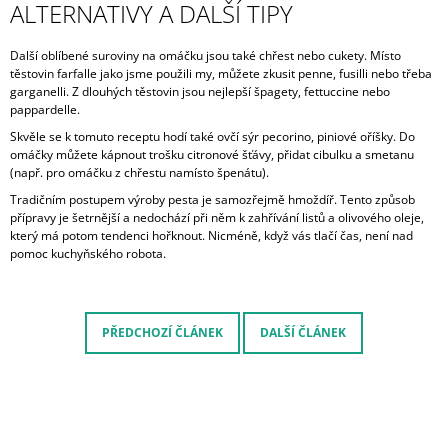
ALTERNATIVY A DALŠÍ TIPY
Další oblíbené suroviny na omáčku jsou také chřest nebo cukety. Místo
těstovin farfalle jako jsme použili my, můžete zkusit penne, fusilli nebo třeba
garganelli. Z dlouhých těstovin jsou nejlepší špagety, fettuccine nebo
pappardelle.
Skvěle se k tomuto receptu hodí také ovčí sýr pecorino, piniové oříšky. Do
omáčky můžete kápnout trošku citronové šťávy, přidat cibulku a smetanu
(např. pro omáčku z chřestu namísto špenátu).
Tradičním postupem výroby pesta je samozřejmě hmoždíř. Tento způsob
přípravy je šetrnější a nedochází při něm k zahřívání listů a olivového oleje,
který má potom tendenci hořknout. Nicméně, když vás tlačí čas, není nad
pomoc kuchyňského robota.
PŘEDCHOZÍ ČLÁNEK
DALŠÍ ČLÁNEK