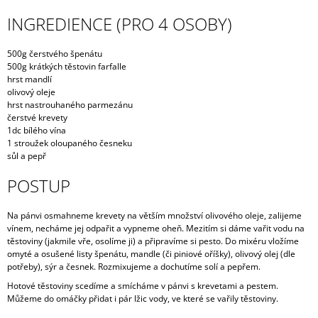
J
INGREDIENCE (PRO 4 OSOBY)
E
M
E
500g čerstvého špenátu
500g krátkých těstovin farfalle
hrst mandlí
PŘÍVĚSEK
olivový oleje
MAPA
hrst nastrouhaného parmezánu
ITÁLIE
čerstvé krevety
249
1dc bílého vína
Kč
1 stroužek oloupaného česneku
Původně:
sůl a pepř
289
Kč
POSTUP
Na pánvi osmahneme krevety na větším množství olivového oleje, zalijeme
vínem, necháme jej odpařit a vypneme oheň. Mezitím si dáme vařit vodu na
těstoviny (jakmile vře, osolíme ji) a připravíme si pesto. Do mixéru vložíme
omyté a osušené listy špenátu, mandle (či piniové oříšky), olivový olej (dle
potřeby), sýr a česnek. Rozmixujeme a dochutíme solí a pepřem.
Hotové těstoviny scedíme a smícháme v pánvi s krevetami a pestem.
Můžeme do omáčky přidat i pár lžic vody, ve které se vařily těstoviny.