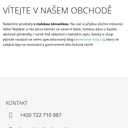
VÍTEJTE V NAŠEM OBCHODĚ
Nabízíme produkty
s italskou tématikou
. Na své si přijdou všichni milovníci
Itálie! Najdete u nás pizza kámen ze severní Itálie, italskou kávu z Apulie,
dárkové předměty i ručně šité oblečení v italském stylu.
Italský
e-shop
plynule navázal na velmi specializovaný blog (
www.ilove-italy.cz
)
, který se
zabývá tipy na cestování a gastronomií této krásné země.
Z
Á
KONTAKT
P
A
+420 722 710 887
T