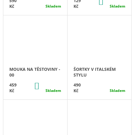
DO
590
129
KOŠÍKU
Kč
Kč
Skladem
Skladem
MOUKA NA TĚSTOVINY -
ŠORTKY V ITALSKÉM
00
STYLU
DO
459
490
KOŠÍKU
Kč
Kč
Skladem
Skladem