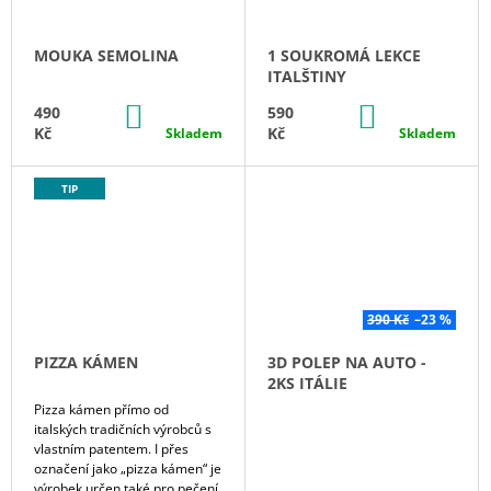
J
D
E
MOUKA SEMOLINA
1 SOUKROMÁ LEKCE
M
Ě
ITALŠTINY
E
DO
DO
490
590
KOŠÍKU
KOŠÍKU
3D
Kč
Kč
Skladem
Skladem
POLEP
NA
AUTO
TIP
-
2KS
ITÁLIE
299
Kč
Původně:
390 Kč
–23 %
390
Kč
PIZZA KÁMEN
3D POLEP NA AUTO -
2KS ITÁLIE
Pizza kámen přímo od
italských tradičních výrobců s
vlastním patentem. I přes
označení jako „pizza kámen“ je
výrobek určen také pro pečení