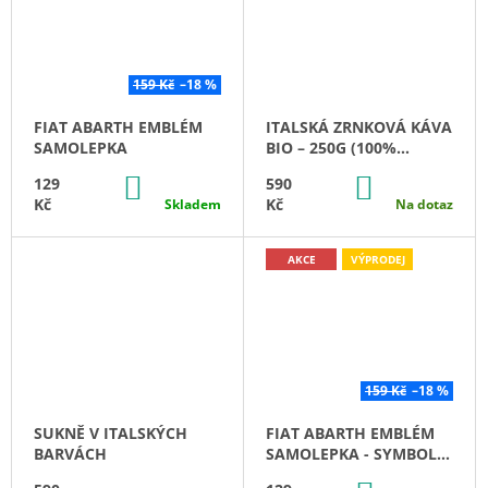
159 Kč
–18 %
FIAT ABARTH EMBLÉM
ITALSKÁ ZRNKOVÁ KÁVA
SAMOLEPKA
BIO – 250G (100%
ARABICA)
DO
DO
129
590
KOŠÍKU
KOŠÍKU
Kč
Kč
Skladem
Na dotaz
AKCE
VÝPRODEJ
159 Kč
–18 %
SUKNĚ V ITALSKÝCH
FIAT ABARTH EMBLÉM
BARVÁCH
SAMOLEPKA - SYMBOL
ŠKORPIONA