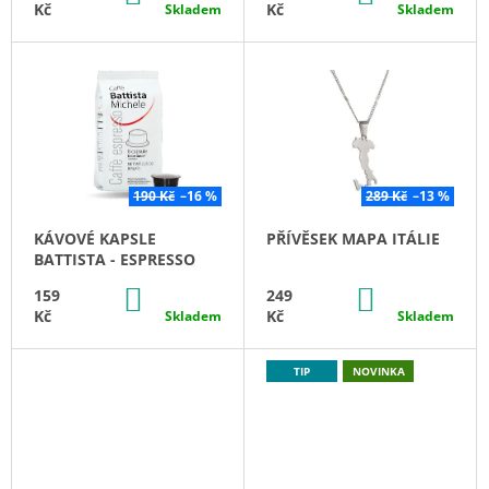
E
KOŠÍKU
KOŠÍKU
Kč
Kč
Skladem
Skladem
A
V
J
Í
N
T
A
?
Š
190 Kč
–16 %
289 Kč
–13 %
E
KÁVOVÉ KAPSLE
PŘÍVĚSEK MAPA ITÁLIE
HLEDAT
M
BATTISTA - ESPRESSO
DO
DO
159
249
O
KOŠÍKU
KOŠÍKU
Kč
Kč
Skladem
Skladem
B
D
O
TIP
NOVINKA
P
C
O
R
H
U
Č
O
U