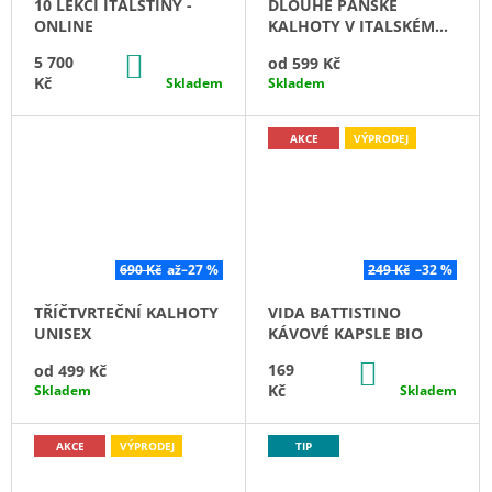
10 LEKCÍ ITALŠTINY -
DLOUHÉ PÁNSKÉ
ONLINE
KALHOTY V ITALSKÉM
STYLU
DO
5 700
od
599 Kč
KOŠÍKU
Kč
Skladem
Skladem
AKCE
VÝPRODEJ
690 Kč
až
–27 %
249 Kč
–32 %
TŘÍČTVRTEČNÍ KALHOTY
VIDA BATTISTINO
UNISEX
KÁVOVÉ KAPSLE BIO
DO
169
od
499 Kč
KOŠÍKU
Kč
Skladem
Skladem
AKCE
VÝPRODEJ
TIP