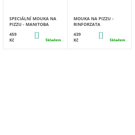
SPECIÁLNÍ MOUKA NA
MOUKA NA PIZZU -
PIZZU - MANITOBA
RINFORZATA
DO
DO
459
439
KOŠÍKU
KOŠÍKU
Kč
Kč
Skladem
Skladem