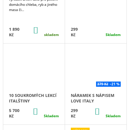
domácího chleba, ryb a jiného
masa či...
DO
1 890
299
KOŠÍKU
Kč
Kč
skladem
Skladem
379 Kč
–21 %
10 SOUKROMÝCH LEKCÍ
NÁRAMEK S NÁPISEM
ITALŠTINY
LOVE ITALY
DO
DO
5 700
299
KOŠÍKU
KOŠÍKU
Kč
Kč
Skladem
Skladem