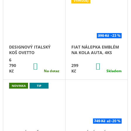
VÝPRODEJ
390 Kč
–23 %
DESIGNOVÝ ITALSKÝ
FIAT NÁLEPKA EMBLÉM
KOŠ OVETTO
NA KOLA AUTA, 4KS
6
DO
DO
790
299
KOŠÍKU
KOŠÍKU
Kč
Kč
Na dotaz
Skladem
NOVINKA
TIP
749 Kč
až
–20 %