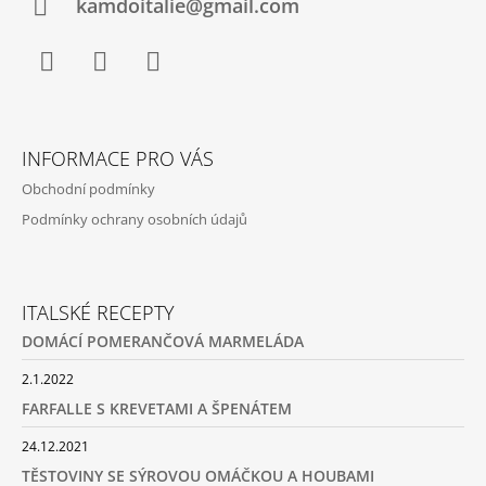
Í
kamdoitalie@gmail.com
Facebook
Instagram
YouTube
INFORMACE PRO VÁS
Obchodní podmínky
Podmínky ochrany osobních údajů
ITALSKÉ RECEPTY
DOMÁCÍ POMERANČOVÁ MARMELÁDA
2.1.2022
FARFALLE S KREVETAMI A ŠPENÁTEM
24.12.2021
TĚSTOVINY SE SÝROVOU OMÁČKOU A HOUBAMI