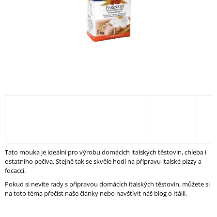
A
J
Í
T
?
HLEDAT
D
Tato mouka je ideální pro výrobu domácích italských těstovin, chleba i
O
ostatního pečiva. Stejně tak se skvěle hodí na přípravu italské pizzy a
P
focacci.
O
Pokud si nevíte rady s přípravou domácích italských těstovin, můžete si
R
na toto téma přečíst naše články nebo navštívit náš blog o Itálii.
U
Č
U