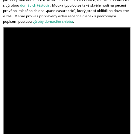
s výrobou
domácích těstovin
. Mouka typu 00 se také skvěle hodí na pečení
pravého italského chleba „pane casareccio“, který jste si oblíbili na dovolené
v Itálii. Máme pro vás připravený video recept a článek s podrobným
popisem postupu
výroby domácího chleba
.