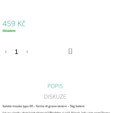
J
E
M
E
459 Kč
PIZZA
Měrná
Skladem
KÁMEN
cena:
1
890
Kč
DO
KOŠÍKU
POPIS
DISKUZE
Italská mouka typu 00 – farina di grano tenero – 5kg balení.
Jak na výrobu domácích těstovin? Přečtěte si náš článek, kde vám pomůžeme