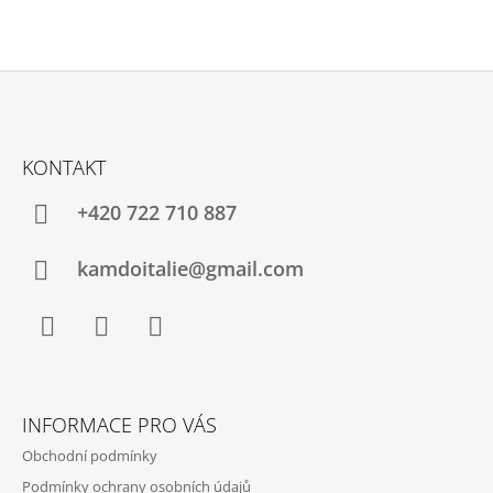
Z
Á
KONTAKT
P
A
+420 722 710 887
T
Í
kamdoitalie@gmail.com
Facebook
Instagram
YouTube
INFORMACE PRO VÁS
Obchodní podmínky
Podmínky ochrany osobních údajů