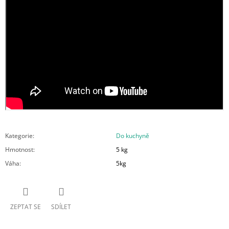
Kategorie
:
Do kuchyně
Hmotnost
:
5 kg
Váha
:
5kg
ZEPTAT SE
SDÍLET