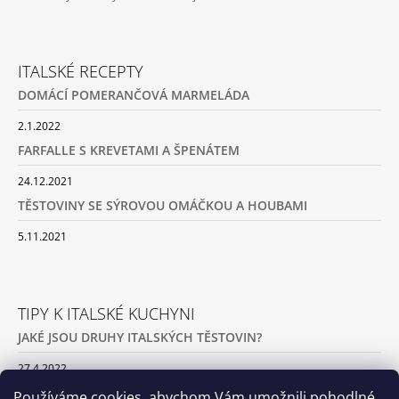
ITALSKÉ RECEPTY
DOMÁCÍ POMERANČOVÁ MARMELÁDA
2.1.2022
FARFALLE S KREVETAMI A ŠPENÁTEM
24.12.2021
TĚSTOVINY SE SÝROVOU OMÁČKOU A HOUBAMI
5.11.2021
TIPY K ITALSKÉ KUCHYNI
JAKÉ JSOU DRUHY ITALSKÝCH TĚSTOVIN?
27.4.2022
JAK PŘIPRAVIT DOMÁCÍ TĚSTOVINY
Používáme cookies, abychom Vám umožnili pohodlné