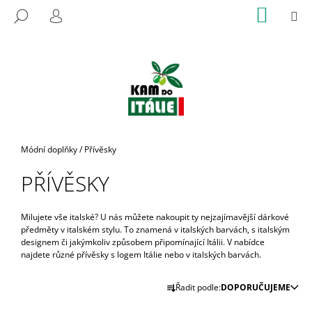
K
Přejít
NÁKUP
M
HLEDAT
na
KOŠÍK
O
PŘIHLÁŠENÍ
ZPĚT
ZPĚT
obsah
Š
Í
C
K
O
P
O
T
Domů
Módní doplňky
/
Přívěsky
Ř
PŘÍVĚSKY
E
B
U
Milujete vše italské? U nás můžete nakoupit ty nejzajímavější dárkové
předměty v italském stylu. To znamená v italských barvách, s italským
J
designem či jakýmkoliv způsobem připomínající Itálii. V nabídce
E
najdete různé přívěsky s logem Itálie nebo v italských barvách.
T
Ř
Řadit podle:
DOPORUČUJEME
E
A
N