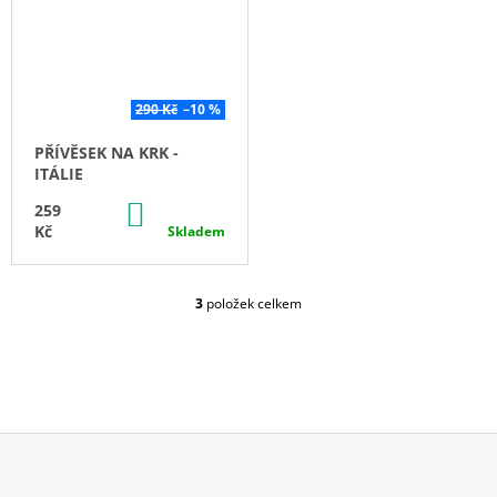
J
E
M
E
290 Kč
–10 %
MOUKA
SEMOLINA
PŘÍVĚSEK NA KRK -
ITÁLIE
490
Kč
DO
259
KOŠÍKU
Kč
Skladem
3
položek celkem
O
V
L
Á
D
A
C
Í
P
Z