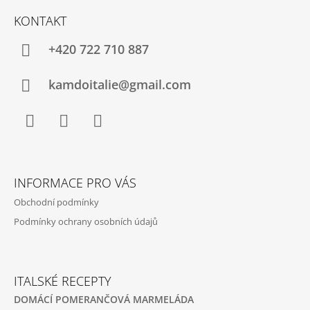
R
Á
V
KONTAKT
P
K
Y
A
+420 722 710 887
V
T
Ý
P
Í
kamdoitalie@gmail.com
I
S
U
Facebook
Instagram
YouTube
INFORMACE PRO VÁS
Obchodní podmínky
Podmínky ochrany osobních údajů
ITALSKÉ RECEPTY
DOMÁCÍ POMERANČOVÁ MARMELÁDA