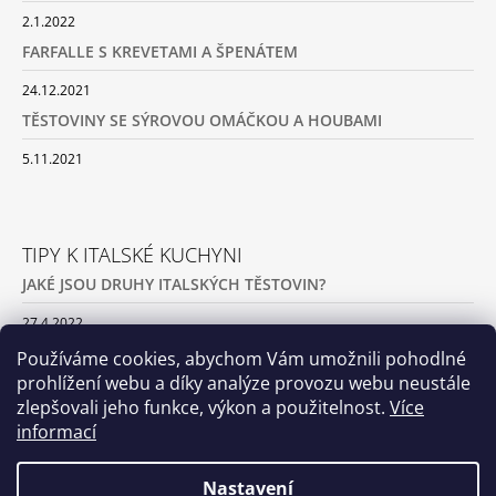
2.1.2022
FARFALLE S KREVETAMI A ŠPENÁTEM
24.12.2021
TĚSTOVINY SE SÝROVOU OMÁČKOU A HOUBAMI
5.11.2021
TIPY K ITALSKÉ KUCHYNI
JAKÉ JSOU DRUHY ITALSKÝCH TĚSTOVIN?
27.4.2022
JAK PŘIPRAVIT DOMÁCÍ TĚSTOVINY
Používáme cookies, abychom Vám umožnili pohodlné
prohlížení webu a díky analýze provozu webu neustále
1.4.2022
zlepšovali jeho funkce, výkon a použitelnost.
Více
JAK NA ITALSKOU PIZZU
informací
22.10.2021
Nastavení