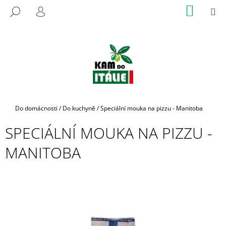
K
Přejít
NÁKUP
M
HLEDAT
na
KOŠÍK
O
PŘIHLÁŠENÍ
ZPĚT
ZPĚT
obsah
Š
Í
C
K
O
P
O
T
Domů
Do domácnosti
/
Do kuchyně
/
Speciální mouka na pizzu - Manitoba
Ř
SPECIÁLNÍ MOUKA NA PIZZU -
E
B
MANITOBA
U
J
E
T
E
N