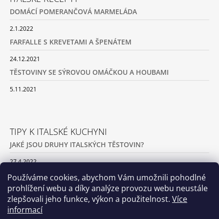
DOMÁCÍ POMERANČOVÁ MARMELÁDA
2.1.2022
FARFALLE S KREVETAMI A ŠPENÁTEM
24.12.2021
TĚSTOVINY SE SÝROVOU OMÁČKOU A HOUBAMI
5.11.2021
TIPY K ITALSKÉ KUCHYNI
JAKÉ JSOU DRUHY ITALSKÝCH TĚSTOVIN?
27.4.2022
JAK PŘIPRAVIT DOMÁCÍ TĚSTOVINY
Používáme cookies, abychom Vám umožnili pohodlné
prohlížení webu a díky analýze provozu webu neustále
1.4.2022
zlepšovali jeho funkce, výkon a použitelnost.
Více
JAK NA ITALSKOU PIZZU
informací