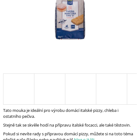
A
J
Í
T
?
HLEDAT
D
O
P
Tato mouka je ideální pro výrobu domácí italské pizzy, chleba i
O
ostatního pečiva.
R
Stejně tak se skvěle hodí na přípravu italské focacci, ale také těstovin.
U
Č
Pokud si nevíte rady s přípravou domácí pizzy, můžete si na toto téma
U
přečíst naše články nebo navštívit náš
blog o Itálii
.