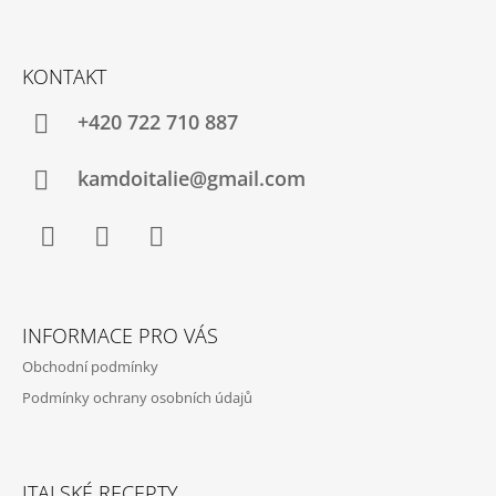
Z
Á
KONTAKT
P
A
+420 722 710 887
T
Í
kamdoitalie@gmail.com
Facebook
Instagram
YouTube
INFORMACE PRO VÁS
Obchodní podmínky
Podmínky ochrany osobních údajů
ITALSKÉ RECEPTY