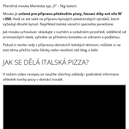
Pšeničná mouka Manitoba typ „0“ – 5kg balení.
Mouka je
určená pro přípravu především pizzy, foccaci díky své síle W´
>350.
Hodí se ale také na přípravu kynutých pekárenských výrobků, které
vyžadují dlouhé kynutí. Například italská vánoční specialita panettone.
Jak mouku uchovávat: skladujte v suchém a vzdušném prostředí, odděleně od
aromatických látek, vyhněte se přímému kontaktu se stěnami a podlahou.
Pokud si nevíte rady s přípravou domácích italských těstovin, můžete si na
toto téma přečíst naše články nebo navštívit náš blog o Itálii.
JAK SE DĚLÁ ITALSKÁ PIZZA?
V našem video receptu se naučíte všechny základy i podrobné informace
ohledně tvorby pizzy v domácí troubě.