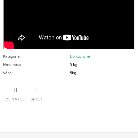
Kategorie
:
Do kuchyně
Hmotnost
:
5 kg
Váha
:
5kg
ZEPTAT SE
SDÍLET