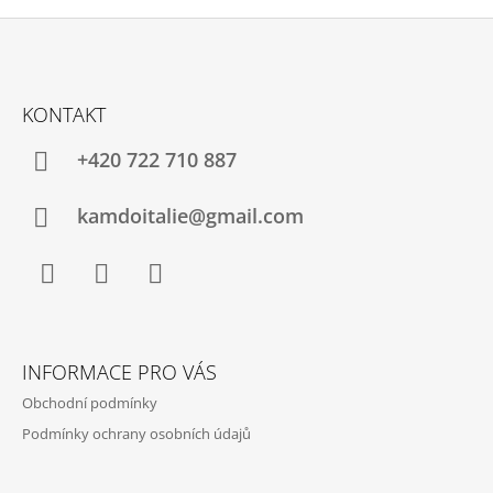
A
C
Í
P
Z
R
Á
V
KONTAKT
P
K
Y
A
+420 722 710 887
V
T
Ý
P
Í
kamdoitalie@gmail.com
I
S
U
Facebook
Instagram
YouTube
INFORMACE PRO VÁS
Obchodní podmínky
Podmínky ochrany osobních údajů