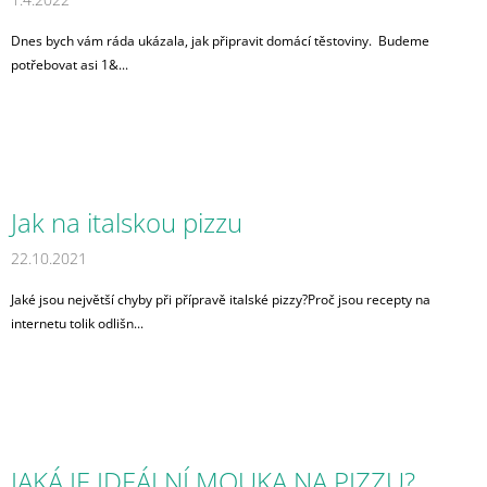
J
E
Dnes bych vám ráda ukázala, jak připravit domácí těstoviny. Budeme
M
potřebovat asi 1&...
E
KÁVOVÉ
KAPSLE
BATTISTA
-
ESPRESSO
Jak na italskou pizzu
159
Kč
22.10.2021
Původně:
190
Jaké jsou největší chyby při přípravě italské pizzy?Proč jsou recepty na
Kč
internetu tolik odlišn...
JAKÁ JE IDEÁLNÍ MOUKA NA PIZZU?