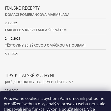
ITALSKÉ RECEPTY
DOMÁCÍ POMERANČOVÁ MARMELÁDA
2.1.2022
FARFALLE S KREVETAMI A ŠPENÁTEM
24.12.2021
TĚSTOVINY SE SÝROVOU OMÁČKOU A HOUBAMI
5.11.2021
TIPY K ITALSKÉ KUCHYNI
JAKÉ JSOU DRUHY ITALSKÝCH TĚSTOVIN?
27.4.2022
JAK PŘIPRAVIT DOMÁCÍ TĚSTOVINY
Používáme cookies, abychom Vám umožnili pohodlné
prohlížení webu a díky analýze provozu webu neustále
1.4.2022
zlepšovali jeho funkce, výkon a použitelnost.
Více