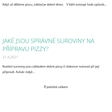
Když už děláme pizzu, základ je dobré těsto. V Itálii existuje řada způsob...
JAKÉ JSOU SPRÁVNÉ SUROVINY NA
PŘÍPRAVU PIZZY?
21.4.2021
Kvalitní suroviny jsou základem dobré pizzy či dokonce nutností při její
přípravě. Avšak i když...
7
položek celkem
O
V
L
Á
D