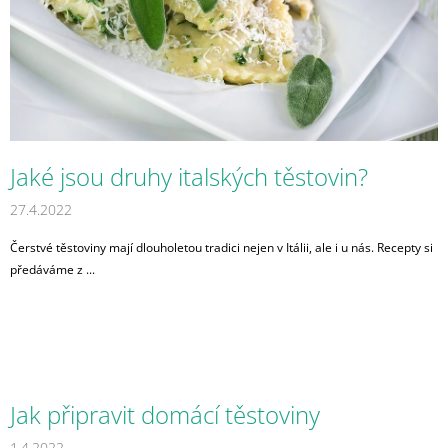
L
A
Á
J
N
Í
K
T
Ů
?
Jaké jsou druhy italských těstovin?
27.4.2022
HLEDAT
Čerstvé těstoviny mají dlouholetou tradici nejen v Itálii, ale i u nás. Recepty si
předáváme z ...
D
O
P
O
R
U
Jak připravit domácí těstoviny
Č
U
1.4.2022